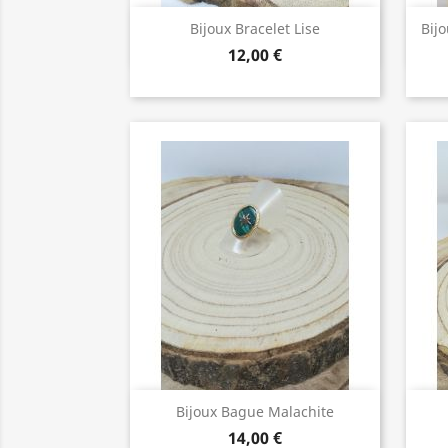
Bijoux de Qualité

Bijoux Bracelet Lise
Bijo
12,00 €
Bijoux de Qualité

Bijoux Bague Malachite
14,00 €