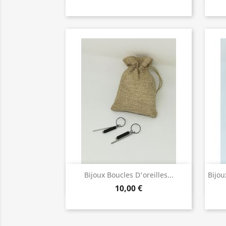
Bijoux de Qualité

Bijoux Boucles D'oreilles...
Bijou
10,00 €