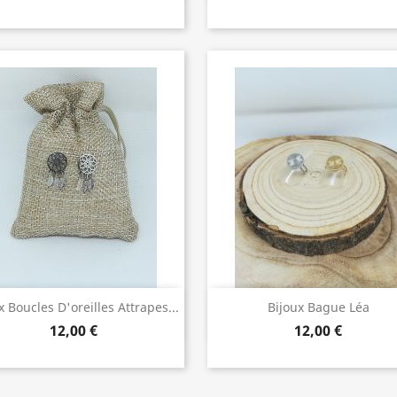
Bijoux de Qualité
Bijoux de Qualité


x Boucles D'oreilles Attrapes...
Bijoux Bague Léa
12,00 €
12,00 €