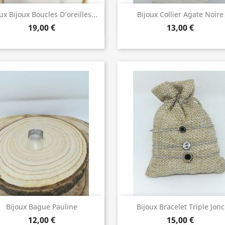
Bijoux de Qualité
Bijoux de Qualité


ux Bijoux Boucles D’oreilles...
Bijoux Collier Agate Noire
19,00 €
13,00 €
Bijoux de Qualité
Bijoux de Qualité


Bijoux Bague Pauline
Bijoux Bracelet Triple Jonc
12,00 €
15,00 €