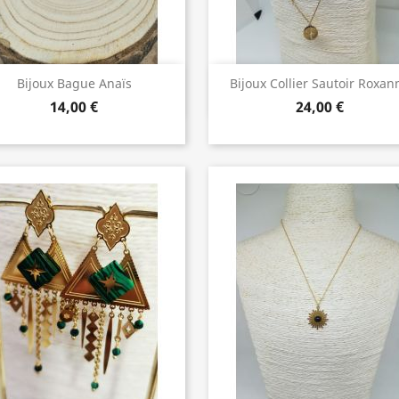
Bijoux de Qualité
Bijoux de Qualité


Bijoux Bague Anaïs
Bijoux Collier Sautoir Roxan
14,00 €
24,00 €