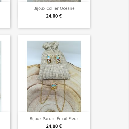
Bijoux de Qualité

Bijoux Collier Océane
24,00 €
Bijoux de Qualité

Bijoux Parure Émail Fleur
24,00 €