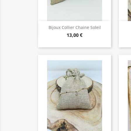
Bijoux de Qualité

Bijoux Collier Chaine Soleil
13,00 €