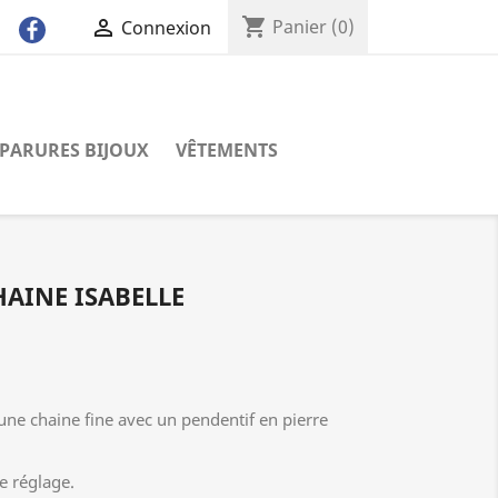
shopping_cart

Panier
(0)
Connexion
PARURES BIJOUX
VÊTEMENTS
HAINE ISABELLE
 une chaine fine avec un pendentif en pierre
e réglage.