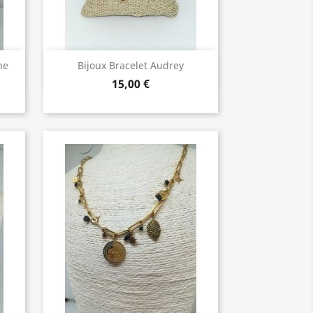
Bijoux de Qualité

ne
Bijoux Bracelet Audrey
15,00 €