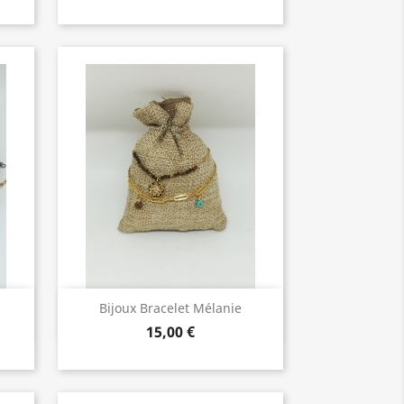
Bijoux de Qualité

Bijoux Bracelet Mélanie
15,00 €