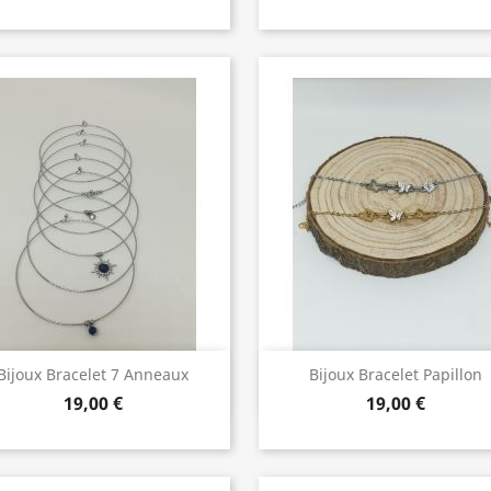
Bijoux de Qualité
Bijoux de Qualité


Bijoux Bracelet 7 Anneaux
Bijoux Bracelet Papillon
19,00 €
19,00 €