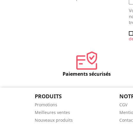
V
no
tr
de
Paiements sécurisés
PRODUITS
NOTR
Promotions
CGV
Meilleures ventes
Mentio
Nouveaux produits
Contac