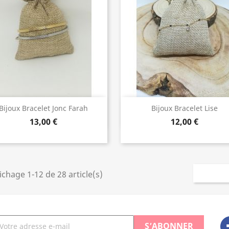
Bijoux de Qualité
Bijoux de Qualité


Bijoux Bracelet Jonc Farah
Bijoux Bracelet Lise
13,00 €
12,00 €
ichage 1-12 de 28 article(s)