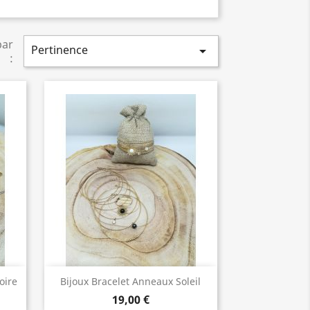
par
Pertinence

:
Bijoux de Qualité

oire
Bijoux Bracelet Anneaux Soleil
19,00 €