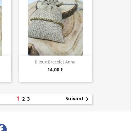
Bijoux de Qualité

Bijoux Bracelet Anna
14,00 €
1
Suivant
2
3

Facebook