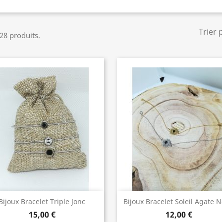
Trier 
 28 produits.
Bijoux de Qualité
Bijoux de Qualité


Bijoux Bracelet Triple Jonc
Bijoux Bracelet Soleil Agate N
15,00 €
12,00 €