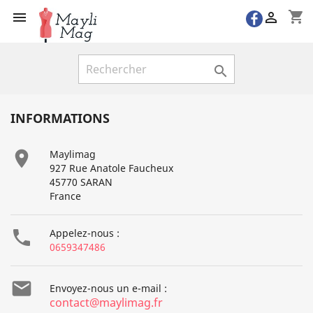
shopping_cart



INFORMATIONS

Maylimag
927 Rue Anatole Faucheux
45770 SARAN
France

Appelez-nous :
0659347486

Envoyez-nous un e-mail :
contact@maylimag.fr