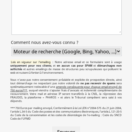
Comment nous avez-vous connu ?
Lois en vigueur sur l'emailing
: Notre adresse email et ce formulaire sont à usage
uniquement pour nos clients
, et
en aucun cas pour SPAM
et
démarchages non
sollicités
et autres emailings de masse de structures peu scrupuleuses qui polluent le
web et nuisent à fortiori à l'environnement.
Vous n'avez pas notre consentement préalable et explicite de prospection directe, ainsi
tout démarchage ne respectant pas notre volonté de
ne pas recevoir de spams
sera
systématiquement redevable d'une
amende conséquente pour chaque email envoyé de
750 euros***
, auquel viendra s'ajouter frais d'avocats et indemnité complémentaire de
recouvrement. Votre mail et adresse IP seront transférés à la CNIL, la répression des
FRAUDES, la plateforme « PHAROS » et alors le Tribunal compétent sera saisi à vos
dépends.
*** 750 Euros par mailing envoyé, Conformément à la Loi LEN n°2004-575 du 21 juin 2004,
l'article L.34-5 du Code des postes et des communications électroniques, l'article.L.121-20-5
du Code de la consommation et les codes de déontologie de l'e-mailing : Code du SNCD
Code de l'UFMD